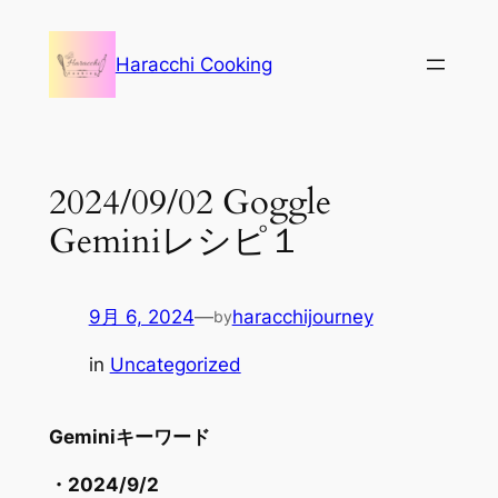
内
容
Haracchi Cooking
を
ス
キ
ッ
2024/09/02 Goggle
プ
Geminiレシピ１
9月 6, 2024
—
haracchijourney
by
in
Uncategorized
Geminiキーワード
・2024/9/2