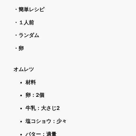
・簡単レシピ
・１人前
・ランダム
・卵
オムレツ
材料
卵：2個
牛乳：大さじ2
塩コショウ：少々
バター：適量