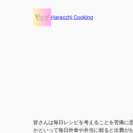
内
容
Haracchi Cooking
を
ス
キ
ッ
プ
皆さんは毎日レシピを考えることを苦痛に
かといって毎日外食や弁当に頼ると出費が